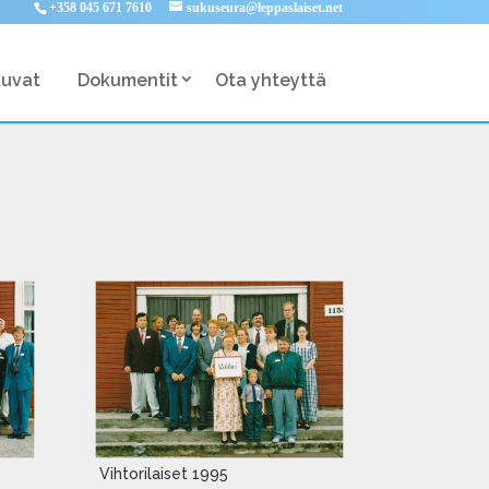
+358 045 671 7610
sukuseura@leppaslaiset.net
kuvat
Dokumentit
Ota yhteyttä
Vihtorilaiset 1995