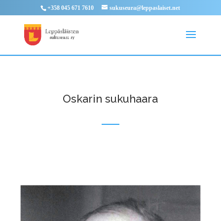
+358 045 671 7610
sukuseura@leppaslaiset.net
Oskarin sukuhaara