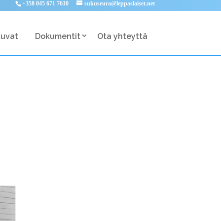
+358 045 671 7610
sukuseura@leppaslaiset.net
kuvat
Dokumentit
Ota yhteyttä