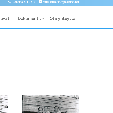
+358 045 671 7610
sukuseura@leppaslaiset.net
kuvat
Dokumentit
Ota yhteyttä